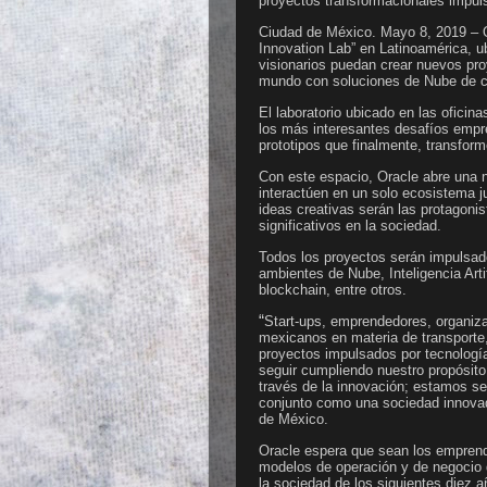
proyectos transformacionales impul
Ciudad de México. Mayo 8, 2019 – Or
Innovation Lab” en Latinoamérica, 
visionarios puedan crear nuevos pro
mundo con soluciones de Nube de c
El laboratorio ubicado en las oficin
los más interesantes desafíos empres
prototipos que finalmente, transform
Con este espacio, Oracle abre una 
interactúen en un solo ecosistema j
ideas creativas serán las protagoni
significativos en la sociedad.
Todos los proyectos serán impulsad
ambientes de Nube, Inteligencia Arti
blockchain, entre otros.
“
Start-ups, emprendedores, organiza
mexicanos en materia de transporte,
proyectos impulsados por tecnología
seguir cumpliendo nuestro propósit
través de la innovación; estamos se
conjunto como una sociedad innovad
de México.
Oracle espera que sean los emprend
modelos de operación y de negocio
la sociedad de los siguientes diez 