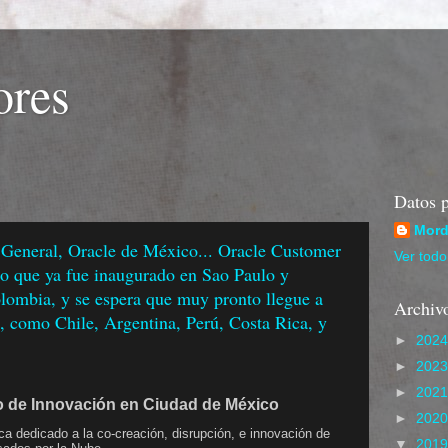
res
Datos p
Mord
a General, Oracle de México... Oracle Customer
Ver todo 
to que ya fue inaugurado en Sao Paulo y
olombia, y se espera que muy pronto llegue a
Archivo
ón, como Chile, Argentina, Perú, Costa Rica, y
►
202
►
202
►
202
o de Innovación en Ciudad de México
►
202
ca dedicado a la co-creación, disrupción, e innovación de
▼
201