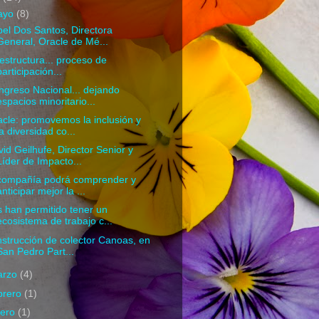
ayo
(8)
bel Dos Santos, Directora
General, Oracle de Mé...
estructura... proceso de
participación...
greso Nacional... dejando
espacios minoritario...
cle: promovemos la inclusión y
la diversidad co...
id Geilhufe, Director Senior y
Líder de Impacto...
 compañía podrá comprender y
anticipar mejor la ...
 han permitido tener un
ecosistema de trabajo c...
strucción de colector Canoas, en
San Pedro Part...
arzo
(4)
brero
(1)
nero
(1)