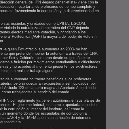
dirección general del IPN -legado peñanietista- viene con la
 educación, recortar a los profesores de tiempo completo y
cursos, favoreciendo la corrupción y la discrecionalidad en
iversas escuelas y unidades como UPIITA, ESCOM,
 violado la naturaleza democrática del CNP dejando
ntantes electos mediante votación, y brindando a los
General Politécnica (AGP) la mayoría del poder de voto sin
ón.
 -a quien Fox ofreció la autonomía en 2003- se han
ento que pretende imponer la autonomía a través del CNP.
s por Fox y Calderón, buscaron desde su gestión este
garon a fruición por movimientos estudiantiles y dificultades
sivas y no acordes al momento presente, los ex-directores
cios, sin realizar trabajo alguno.
tecida autonomía no traería beneficios a los profesores
cátedra, pero sí quedarían expuestos a ser liquidados, por
el Artículo 123 de la carta magna al Apartado A perdiendo
 como trabajadores al servicio del estado.
el IPN por reglamento ya tienen autonomía en sus planes de
ionales. El gobierno federal, en cambio, quedaría impedido
ir la corrupción al interior del instituto, así como la
en un momento donde los escándalos de corrupción al
de la UAEH y la UAEM apuntalan la noción de intereses
í autonomista.