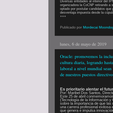
Diversas entidades al interior del 
organizadora la CoCNP retirando a s
optado por postular candidatos que 
desventaja impuesta desde la cúpul
+++
Publicado por
Mordecai Moondo
lunes, 6 de mayo de 2019
Oracle: promovemos la inclus
cultura diaria, logrando has
laboral a nivel mundial sean
de nuestros puestos directivo
Es prioritario alentar el futu
Por: Maribel Dos Santos, Direct
Este 25 de abril conmemoramos e
(Tecnología de la Información y 
sobre la importancia de que las
una carrera profesional exitosa 
que genera e impulsa innovacion