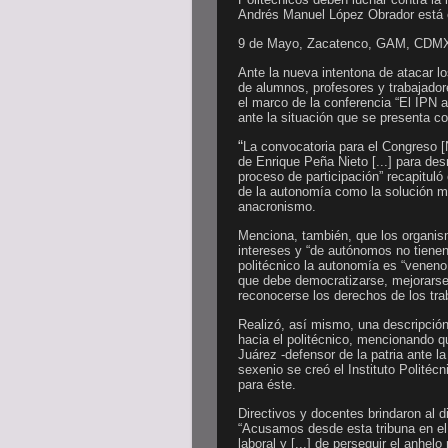
Andrés Manuel López Obrador está e
9 de Mayo, Zacatenco, GAM, CDM
Ante la nueva intentona de atacar lo
de alumnos, profesores y trabajador
el marco de la conferencia “El IPN 
ante la situación que se presenta c
“
La convocatoria para el Congreso [Na
de Enrique Peña Nieto [...] para desm
proceso de participación” recapitul
de la autonomía como la solución m
anacronismo.
Menciona, también, que los organi
intereses y “de autónomos no tienen
politécnico la autonomía es “veneno 
que debe democratizarse, mejorarse lo
reconocerse los derechos de los tra
Realizó, así mismo, una descripció
hacia el politécnico, mencionando 
Juárez -defensor de la patria ante 
sexenio se creó el Instituto Politécn
para éste.
Directivos y docentes brindaron al 
“Acusamos desde esta tribuna en el 
laboral y [...] de perseguir el anhelo