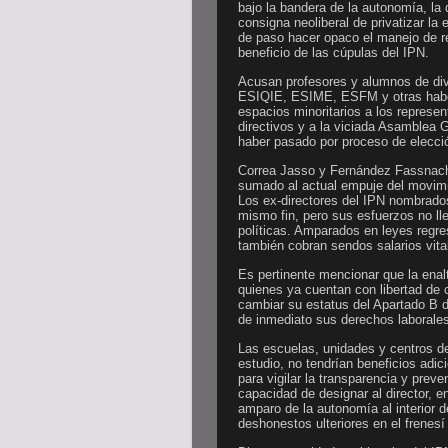
bajo la bandera de la autonomía, la 
consigna neoliberal de privatizar la
de paso hacer opaco el manejo de re
beneficio de las cúpulas del IPN.
Acusan profesores y alumnos de d
ESIQIE, ESIME, ESFM y otras haber
espacios minoritarios a los represe
directivos y a la viciada Asamblea 
haber pasado por proceso de elecci
Correa Jasso y Fernández Fassnacht
sumado al actual empuje del movimi
Los ex-directores del IPN nombrado
mismo fin, pero sus esfuerzos no lle
políticas. Amparados en leyes regre
también cobran sendos salarios vitali
Es pertinente mencionar que la enal
quienes ya cuentan con libertad de 
cambiar su estatus del Apartado B d
de inmediato sus derechos laborales
Las escuelas, unidades y centros d
estudio, no tendrían beneficios adic
para vigilar la transparencia y preven
capacidad de designar al director, 
amparo de la autonomía al interior 
deshonestos ulteriores en el frenes