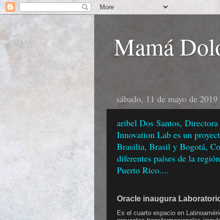
Mamá Dolo
sábado, 11 de mayo de 2019
aribel Dos Santos, Director
Innovation Lab es un proyec
Brasilia, Brasil y Bogotá, C
diferentes países de la regi
Puerto Rico....
Oracle inaugura Laboratori
Es el cuarto espacio en Latinoaméri