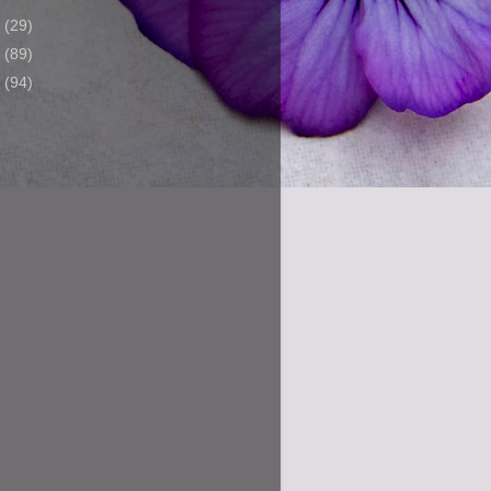
8
(29)
7
(89)
6
(94)