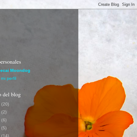
ersonales
ecai Moondog
mi perfil
 del blog
4
(20)
3
(2)
1
(6)
0
(5)
9
(14)