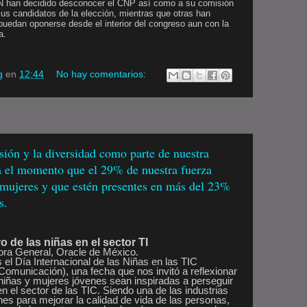
IPN han decidido desconocer el CNP así como a su comisión
us candidatos de la elección, mientras que otras han
puedan oponerse desde el interior del congreso aun con la
a.
g
en
12:44
No hay comentarios:
ión y la diversidad como parte de nuestra
ta el momento que el 29% de nuestra fuerza
 mujeres y que estén presentes en más del 23%
s.
ro de las niñas en el sector TI
ora General, Oracle de México.
l Día Internacional de las Niñas en las TIC
Comunicación), una fecha que nos invitó a reflexionar
 niñas y mujeres jóvenes sean inspiradas a perseguir
en el sector de las TIC. Siendo una de las industrias
es para mejorar la calidad de vida de las personas,