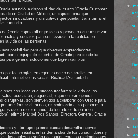
sados por la Nube.
▼
m
acle anunció la disponibilidad del cuarto “Oracle Customer
ari
ubicado en Ciudad de México, un espacio para que
yectos innovadores y disruptivos que puedan transformar el
lase mundial.
su 
as de Oracle espera albergar ideas y proyectos que resuelvan
ariales y sociales para ser llevados a la realidad en
Con
en la vida de las personas.
nueva posibilidad para que diversos emprendedores
Ora
unto con el equipo de expertos de Oracle pero donde las
stas para generar soluciones que logren cambios
Dav
os por tecnologías emergentes como desarrollos en
ficial, Internet de las Cosas, Realidad Aumentada,
la
nos
ciones con ideas que puedan trasformar la vida de los
 salud, educación, seguridad, y que quieran generar
s disruptivas, son bienvenidos a colaborar con Oracle para
con
o por transformar el mundo, empoderando a las personas a
guros que la mejor manera de lograrlo es trabajar en
ora”, afirmó Maribel Dos Santos, Directora General, Oracle
►
m
►
fe
edores y start-ups quienes puedan desarrollar nuevos
 que puedan satisfacer las demandas de los consumidores y
►
e
años, los cuales no serán necesariamente los predominantes