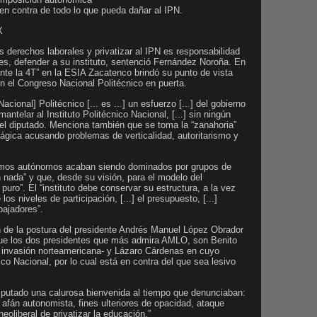
n contra de todo lo que pueda dañar al IPN.
X
s derechos laborales y privatizar al IPN es responsabilidad
es, defender a su instituto, sentenció Fernández Noroña. En
ante la 4T” en la ESIA Zacatenco brindó su punto de vista
on el Congreso Nacional Politécnico en puerta.
cional] Politécnico [... es ...] un esfuerzo [...] del gobierno
antelar al Instituto Politécnico Nacional, [...] sin ningún
ó el diputado. Menciona también que se toma la “zanahoria”
ágica acusando problemas de verticalidad, autoritarismo y
smos autónomos acaban siendo dominados por grupos de
 nada” y que, desde su visión, para el modelo del
puro”. El “instituto debe conservar su estructura, a la vez
s niveles de participación, [...] el presupuesto, [...]
bajadores”.
n de la postura del presidente Andrés Manuel López Obrador
que los dos presidentes que más admira AMLO, son Benito
la invasión norteamericana- y Lázaro Cárdenas en cuyo
ico Nacional, por lo cual está en contra del que sea lesivo
diputado una calurosa bienvenida al tiempo que denunciaban:
afán autonomista, fines ulteriores de opacidad, ataque
 neoliberal de privatizar la educación.”