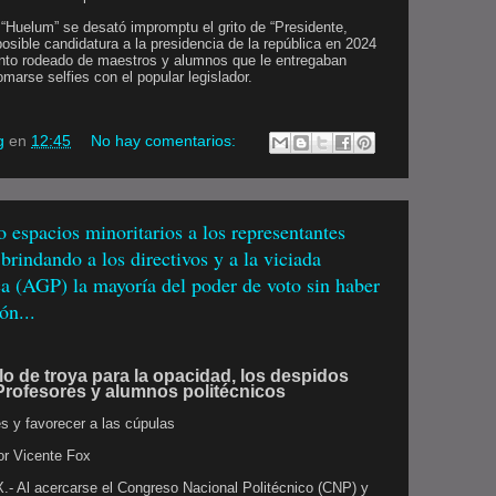
o “Huelum” se desató impromptu el grito de “Presidente,
osible candidatura a la presidencia de la república en 2024
ecinto rodeado de maestros y alumnos que le entregaban
marse selfies con el popular legislador.
g
en
12:45
No hay comentarios:
 espacios minoritarios a los representantes
brindando a los directivos y a la viciada
a (AGP) la mayoría del poder de voto sin haber
ón...
o de troya para la opacidad, los despidos
 Profesores y alumnos politécnicos
s y favorecer a las cúpulas
or Vicente Fox
 Al acercarse el Congreso Nacional Politécnico (CNP) y