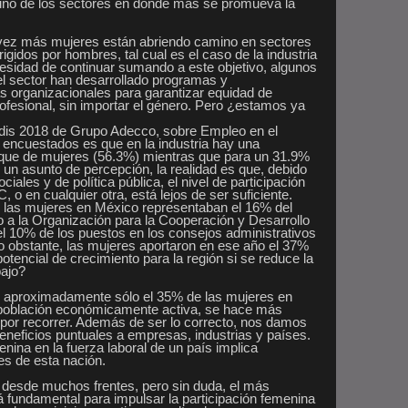
uno de los sectores en donde más se promueva la
a vez más mujeres están abriendo camino en sectores
igidos por hombres, tal cual es el caso de la industria
esidad de continuar sumando a este objetivo, algunos
 el sector han desarrollado programas y
s organizacionales para garantizar equidad de
rofesional, sin importar el género. Pero ¿estamos ya
dis 2018 de Grupo Adecco, sobre Empleo en el
s encuestados es que en la industria hay una
que de mujeres (56.3%) mientras que para un 31.9%
 un asunto de percepción, la realidad es que, debido
ciales y de política pública, el nivel de participación
, o en cualquier otra, está lejos de ser suficiente.
, las mujeres en México representaban el 16% del
o a la Organización para la Cooperación y Desarrollo
10% de los puestos en los consejos administrativos
o obstante, las mujeres aportaron en ese año el 37%
potencial de crecimiento para la región si se reduce la
bajo?
 aproximadamente sólo el 35% de las mujeres en
a población económicamente activa, se hace más
 por recorrer. Además de ser lo correcto, nos damos
beneficios puntuales a empresas, industrias y países.
enina en la fuerza laboral de un país implica
es de esta nación.
 desde muchos frentes, pero sin duda, el más
á fundamental para impulsar la participación femenina