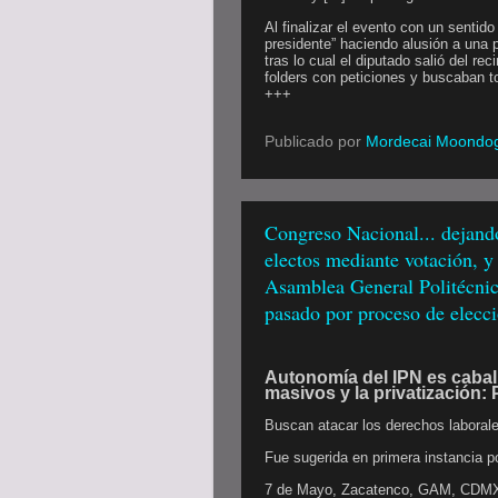
Al finalizar el evento con un sentid
presidente” haciendo alusión a una p
tras lo cual el diputado salió del r
folders con peticiones y buscaban to
+++
Publicado por
Mordecai Moondo
Congreso Nacional... dejando
electos mediante votación, y 
Asamblea General Politécnic
pasado por proceso de elecci
Autonomía del IPN es caball
masivos y la privatización:
Buscan atacar los derechos laborale
Fue sugerida en primera instancia p
7 de Mayo, Zacatenco, GAM, CDMX.-