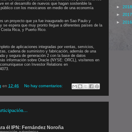
ve en el desarrollo de nuevos que hagan sostenible la
►
201
r público con los mexicanos en medio de una economía
►
201
es un proyecto que ya fue inaugurado en Sao Paulo y
►
201
 y se espera que muy pronto llegue a diferentes países de la
, Costa Rica, y Puerto Rico.
pleto de aplicaciones integradas por ventas, servicios,
zas, cadena de suministro y fabricación, además de una
ada y segura de generación 2 con la base de datos
más información sobre Oracle (NYSE: ORCL), visítenos en
 comuníquese con Investor Relations en
4073.
g
en
12:46
No hay comentarios:
rticipación...
ra él IPN: Fernández Noroña
 imposición autonómica